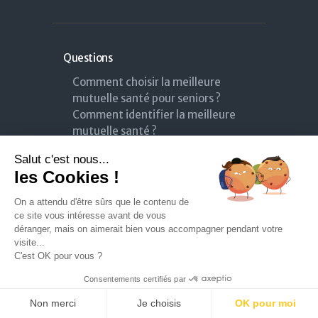
Questions
Comment choisir la meilleure
mutuelle santé pour seniors ?
Comment identifier la meilleure
mutuelle santé ?
Comment trouver les meilleures
Salut c'est nous...
offres de Mutuelle pour retraité ?
les Cookies !
Remboursement mutuelle lunettes
Comment choisir la meilleure
On a attendu d'être sûrs que le contenu de
mutuelle santé pour seniors ?
ce site vous intéresse avant de vous
Comment choisir la meilleure
déranger, mais on aimerait bien vous accompagner pendant votre
visite...
mutuelle santé pour seniors ?
C'est OK pour vous ?
Comment trouver la meilleure
assurance habitation ?
Consentements certifiés par
Non merci
Je choisis
OK pour moi